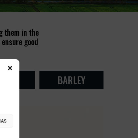
g them in the
o ensure good
EAT
BARLEY
IAS