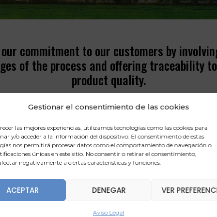
e our commitment to our customers by involvin
ages of the process and offering traceability t
product quality.
Gestionar el consentimiento de las cookies
TIL
SOY
WH
recer las mejores experiencias, utilizamos tecnologías como las cookies para
ar y/o acceder a la información del dispositivo. El consentimiento de estas
gías nos permitirá procesar datos como el comportamiento de navegación o
ntificaciones únicas en este sitio. No consentir o retirar el consentimiento,
fectar negativamente a ciertas características y funciones.
ACEPTAR
DENEGAR
VER PREFERENC
Aviso Legal