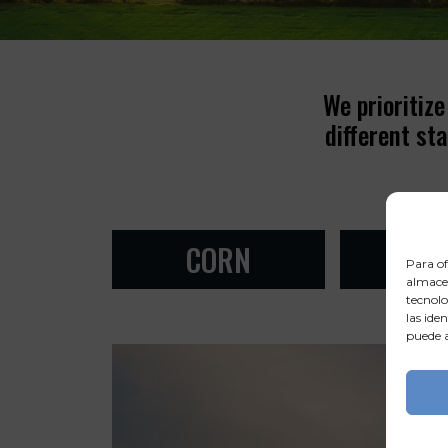
We prioritiz
different st
CORN
LEN
Para of
almacen
tecnolo
las ide
puede a