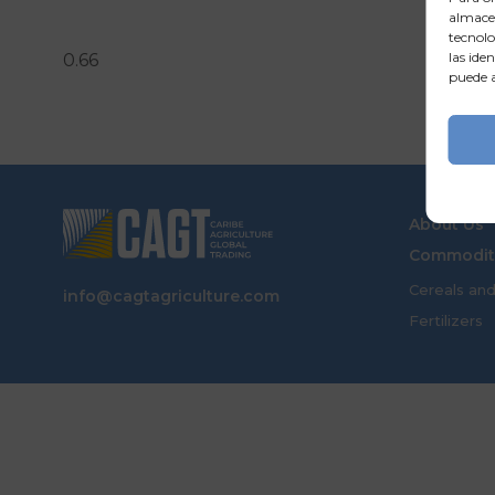
almacen
tecnolo
las ide
puede a
About Us
Commodit
Cereals an
info@cagtagriculture.com
Fertilizers