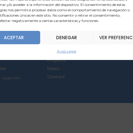
ar y/o acceder a la información del dispositivo. El consentimiento de estas
gías nos permitirá procesar datos como el comportamiento de navegación o
ntificaciones únicas en este sitio. No consentir o retirar el consentimiento,
fectar negativamente a ciertas características y funciones.
ACEPTAR
DENEGAR
VER PREFERENC
Aviso Legal
Projects
ies
News
Contact
d Legumes